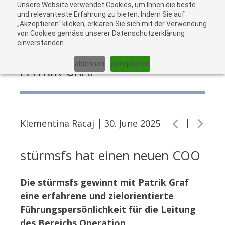
Unsere Website verwendet Cookies, um Ihnen die beste
zu
und relevanteste Erfahrung zu bieten. Indem Sie auf
„Akzeptieren“ klicken, erklären Sie sich mit der Verwendung
War
von Cookies gemäss unserer Datenschutzerklärung
einverstanden.
NEUER COO BEI STÜRMSFS:
ablehnen
akzeptieren
PATRIK GRAF
Klementina Racaj
30. June 2025
stürmsfs hat einen neuen COO
Die stürmsfs gewinnt mit Patrik Graf
eine erfahrene und zielorientierte
Führungspersönlichkeit für die Leitung
des Bereichs Operation.