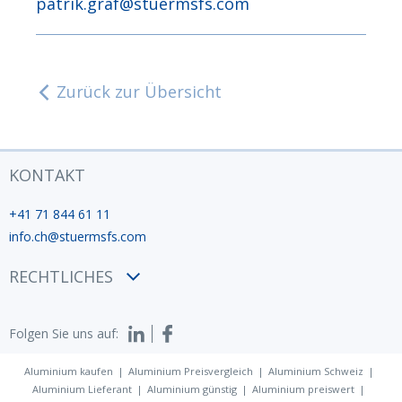
patrik.graf@stuermsfs.com
Zurück zur Übersicht
KONTAKT
+41 71 844 61 11
info.ch@stuermsfs.com
RECHTLICHES
AGB
Folgen Sie uns auf:
Datenschutzerklärung
Impressum
Aluminium kaufen
Aluminium Preisvergleich
Aluminium Schweiz
Aluminium Lieferant
Aluminium günstig
Aluminium preiswert