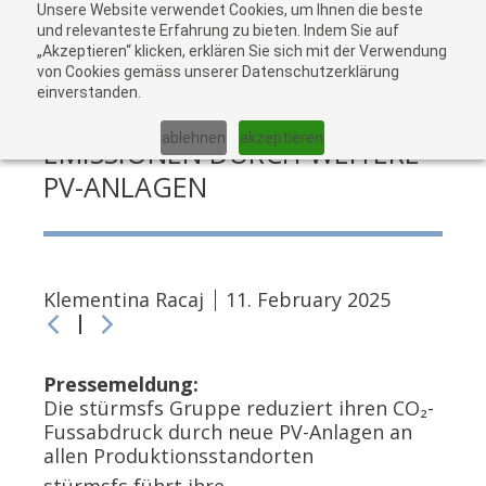
Unsere Website verwendet Cookies, um Ihnen die beste
zu
und relevanteste Erfahrung zu bieten. Indem Sie auf
„Akzeptieren“ klicken, erklären Sie sich mit der Verwendung
War
von Cookies gemäss unserer Datenschutzerklärung
einverstanden.
REDUKTION VON CO₂-
ablehnen
akzeptieren
EMISSIONEN DURCH WEITERE
PV-ANLAGEN
Klementina Racaj
11. February 2025
Pressemeldung:
Die stürmsfs Gruppe reduziert ihren CO₂-
Fussabdruck durch neue PV-Anlagen an
allen Produktionsstandorten