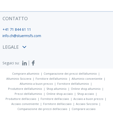
CONTATTO
+41 71 844 61 11
info.ch@stuermsfs.com
LEGALE
Condizioni
Seguici su:
Privacy policy
Impronta
Comprare alluminio
Comparazione dei prezzi dell'alluminio
Alluminio Svizzera
Fornitore dell'alluminio
Alluminio conveniente
Alluminio a buon prezzo
Fornitore dell'alluminio
Produttore dell'alluminio
Shop alluminio
Online shop alluminio
Prezzi dell'alluminio
Online shop acciaio
Shop acciaio
Produttore dell'acciaio
Fornitore dell'acciaio
Acciaio a buon prezzo
Acciaio conveniente
Fornitore dell'acciaio
Acciaio Svizzera
Comparazione dei prezzi dell'acciaio
Comprare acciaio