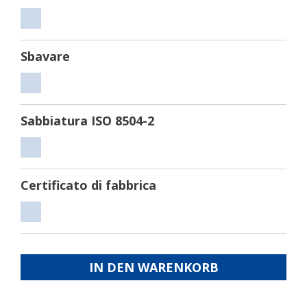
Tagliare
Sbavare
Sbavare
Sabbiatura ISO 8504-2
Sabbiatura
ISO
Certificato di fabbrica
8504-
2
Certificato
di
fabbrica
IN DEN WARENKORB