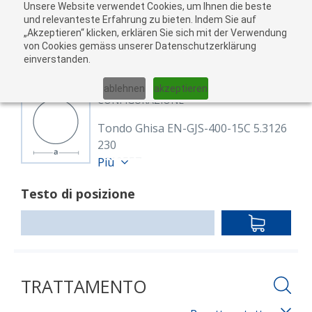
Unsere Website verwendet Cookies, um Ihnen die beste
Al
und relevanteste Erfahrung zu bieten. Indem Sie auf
„Akzeptieren“ klicken, erklären Sie sich mit der Verwendung
carr
von Cookies gemäss unserer Datenschutzerklärung
05
einverstanden.
01
02
03
04
ablehnen
akzeptieren
CONFIGURAZIONE
Tondo Ghisa EN-GJS-400-15C 5.3126
230
8610557
Più
Rund 230 mm Strangguss (5.3126)
Testo di posizione
EN-GJS-400-15C
roh
IN
Lunghezza: 3,000.00 mm
DEN
WARENKO
TRATTAMENTO