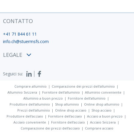
CONTATTO
+41 71 844 61 11
info.ch@stuermsfs.com
LEGALE
Condizioni
Seguici su:
Privacy policy
Impronta
Comprare alluminio
Comparazione dei prezzi dell'alluminio
Alluminio Svizzera
Fornitore dell'alluminio
Alluminio conveniente
Alluminio a buon prezzo
Fornitore dell'alluminio
Produttore dell'alluminio
Shop alluminio
Online shop alluminio
Prezzi dell'alluminio
Online shop acciaio
Shop acciaio
Produttore dell'acciaio
Fornitore dell'acciaio
Acciaio a buon prezzo
Acciaio conveniente
Fornitore dell'acciaio
Acciaio Svizzera
Comparazione dei prezzi dell'acciaio
Comprare acciaio