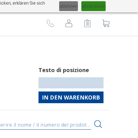
Cambiare
cken, erklären Sie sich
ablehnen
akzeptieren
lingua
Al
carrello
Testo di posizione
IN DEN WARENKORB
Inserire il nome / il numero del prodotto