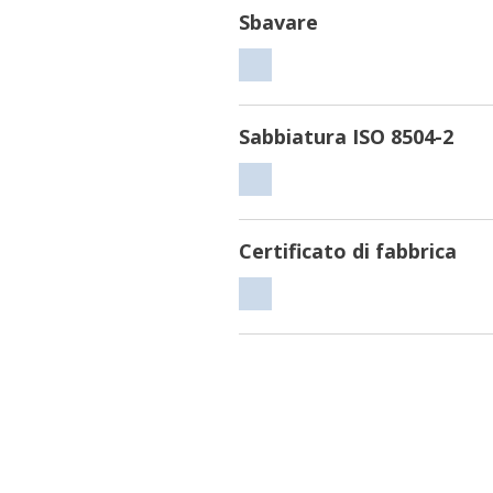
Sbavare
Sbavare
Sabbiatura ISO 8504-2
Sabbiatura
ISO
8504-
Certificato di fabbrica
2
Certificato
di
fabbrica