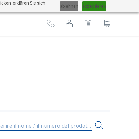
Cambiare
cken, erklären Sie sich
ablehnen
akzeptieren
lingua
Al
carrello
Inserire il nome / il numero del prodotto