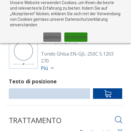
Unsere Website verwendet Cookies, um Ihnen die beste
Al
und relevanteste Erfahrung zu bieten. Indem Sie auf
„Akzeptieren“ klicken, erklären Sie sich mit der Verwendung
carr
von Cookies gemäss unserer Datenschutzerklärung
05
einverstanden.
01
02
03
04
ablehnen
akzeptieren
CONFIGURAZIONE
Tondo Ghisa EN-GJL-250C 5.1203
270
8610518
Più
Rund 270 mm Strangguss (5.1203)
Testo di posizione
EN-GJL-250C
roh
IN
Lunghezza: 3,000.00 mm
DEN
WARENKO
TRATTAMENTO