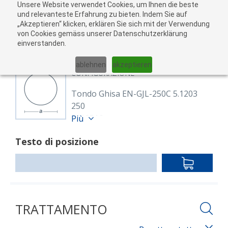
Unsere Website verwendet Cookies, um Ihnen die beste
Al
und relevanteste Erfahrung zu bieten. Indem Sie auf
„Akzeptieren“ klicken, erklären Sie sich mit der Verwendung
carr
von Cookies gemäss unserer Datenschutzerklärung
05
einverstanden.
01
02
03
04
ablehnen
akzeptieren
CONFIGURAZIONE
Tondo Ghisa EN-GJL-250C 5.1203
250
8610516
Più
Rund 250 mm Strangguss (5.1203)
Testo di posizione
EN-GJL-250C
roh
IN
Lunghezza: 3,000.00 mm
DEN
WARENKO
TRATTAMENTO