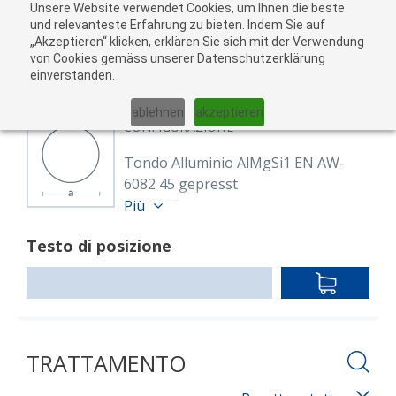
Unsere Website verwendet Cookies, um Ihnen die beste
Al
und relevanteste Erfahrung zu bieten. Indem Sie auf
„Akzeptieren“ klicken, erklären Sie sich mit der Verwendung
carr
von Cookies gemäss unserer Datenschutzerklärung
05
einverstanden.
01
02
03
04
ablehnen
akzeptieren
CONFIGURAZIONE
Tondo Alluminio AlMgSi1 EN AW-
6082 45 gepresst
8116367
Più
Rund 45 mm EN AW-6082 (AlMgSi1)
Testo di posizione
EN 573-3,EN 755-1/-2/-3
warm ausgehärtet,gepresst,T6
IN
3 m
DEN
Lunghezza: 3,000.00 mm
WARENKO
TRATTAMENTO