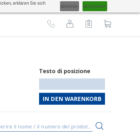
Cambiare
cken, erklären Sie sich
ablehnen
akzeptieren
lingua
Al
carrello
Testo di posizione
IN DEN WARENKORB
Inserire il nome / il numero del prodotto