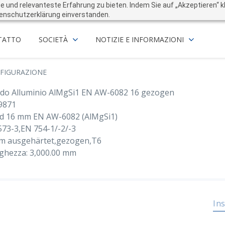
und relevanteste Erfahrung zu bieten. Indem Sie auf „Akzeptieren“ kli
enschutzerklärung einverstanden.
TATTO
SOCIETÀ
NOTIZIE E INFORMAZIONI
FIGURAZIONE
do Alluminio AlMgSi1 EN AW-6082 16 gezogen
9871
d 16 mm EN AW-6082 (AlMgSi1)
573-3,EN 754-1/-2/-3
m ausgehärtet,gezogen,T6
ghezza: 3,000.00 mm