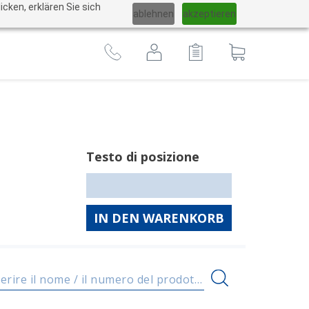
Cambiare
cken, erklären Sie sich
ablehnen
akzeptieren
lingua
Al
carrello
Testo di posizione
IN DEN WARENKORB
Inserire il nome / il numero del prodotto