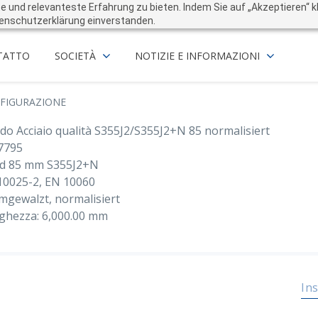
und relevanteste Erfahrung zu bieten. Indem Sie auf „Akzeptieren“ kli
enschutzerklärung einverstanden.
TATTO
SOCIETÀ
NOTIZIE E INFORMAZIONI
FIGURAZIONE
do Acciaio qualità S355J2/S355J2+N 85 normalisiert
7795
d 85 mm S355J2+N
10025-2, EN 10060
mgewalzt, normalisiert
ghezza: 6,000.00 mm