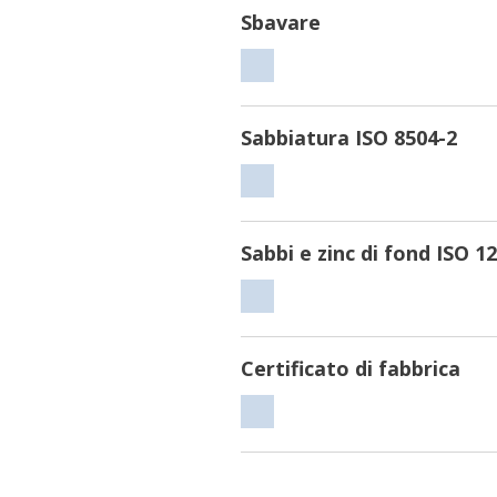
Sbavare
Sbavare
Sabbiatura ISO 8504-2
Sabbiatura
ISO
8504-
Sabbi e zinc di fond ISO 1
2
Sabbi
e
zinc
Certificato di fabbrica
di
Certificato
fond
di
ISO
fabbrica
12944