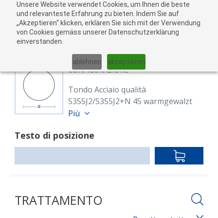
Unsere Website verwendet Cookies, um Ihnen die beste
Al
und relevanteste Erfahrung zu bieten. Indem Sie auf
„Akzeptieren“ klicken, erklären Sie sich mit der Verwendung
carr
von Cookies gemäss unserer Datenschutzerklärung
05
einverstanden.
01
02
03
04
ablehnen
akzeptieren
CONFIGURAZIONE
Tondo Acciaio qualità
S355J2/S355J2+N 45 warmgewalzt
8601610
Più
Rund 45 mm S355J2+AR
Testo di posizione
EN 10025-2, EN 10060
warmgewalzt
IN
Lunghezza: 6,000.00 mm
DEN
WARENKO
TRATTAMENTO