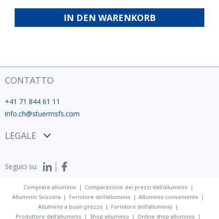
ISO
fabbrica
IN DEN WARENKORB
12944
CONTATTO
+41 71 844 61 11
info.ch@stuermsfs.com
LEGALE
Condizioni
Seguici su:
Privacy policy
Impronta
Comprare alluminio
Comparazione dei prezzi dell'alluminio
Alluminio Svizzera
Fornitore dell'alluminio
Alluminio conveniente
Alluminio a buon prezzo
Fornitore dell'alluminio
Produttore dell'alluminio
Shop alluminio
Online shop alluminio