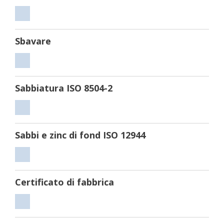
Tagliare
Sbavare
Sbavare
Sabbiatura ISO 8504-2
Sabbiatura
ISO
Sabbi e zinc di fond ISO 12944
8504-
2
Sabbi
e
Certificato di fabbrica
zinc
di
Certificato
fond
di