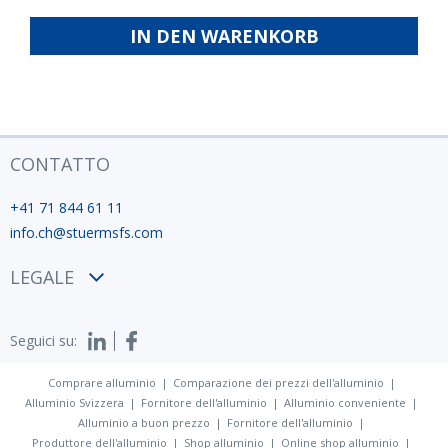
ISO
fabbrica
IN DEN WARENKORB
12944
CONTATTO
+41 71 844 61 11
info.ch@stuermsfs.com
LEGALE
Condizioni
Seguici su:
Privacy policy
Impronta
Comprare alluminio
Comparazione dei prezzi dell'alluminio
Alluminio Svizzera
Fornitore dell'alluminio
Alluminio conveniente
Alluminio a buon prezzo
Fornitore dell'alluminio
Produttore dell'alluminio
Shop alluminio
Online shop alluminio