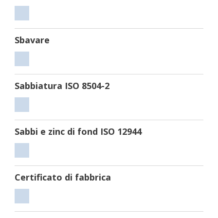
Tagliare
Sbavare
Sbavare
Sabbiatura ISO 8504-2
Sabbiatura
ISO
Sabbi e zinc di fond ISO 12944
8504-
2
Sabbi
e
Certificato di fabbrica
zinc
di
Certificato
fond
di