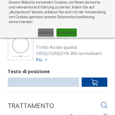
Unsere Website verwendet Cookies, um Ihnen die beste
Al
und relevanteste Erfahrung zu bieten. Indem Sie auf
„Akzeptieren“ klicken, erklären Sie sich mit der Verwendung
carr
von Cookies gemäss unserer Datenschutzerklärung
05
einverstanden.
01
02
03
04
ablehnen
akzeptieren
CONFIGURAZIONE
Tondo Acciaio qualità
S355J2/S355J2+N 300 normalisiert
8127080
Più
Rund 300 mm S355J2+N
Testo di posizione
EN 10025-2, EN 10060
warmgewalzt, normalisiert
IN
Lunghezza: 6,000.00 mm
DEN
WARENKO
TRATTAMENTO