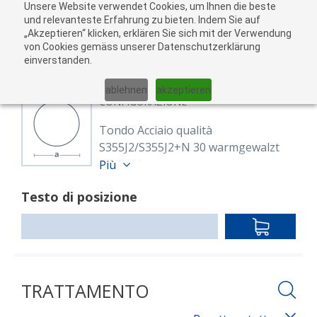
Unsere Website verwendet Cookies, um Ihnen die beste
Al
und relevanteste Erfahrung zu bieten. Indem Sie auf
„Akzeptieren“ klicken, erklären Sie sich mit der Verwendung
carr
von Cookies gemäss unserer Datenschutzerklärung
05
einverstanden.
01
02
03
04
ablehnen
akzeptieren
CONFIGURAZIONE
Tondo Acciaio qualità
S355J2/S355J2+N 30 warmgewalzt
8115920
Più
Rund 30 mm S355J2+AR
Testo di posizione
EN 10025-2, EN 10060
warmgewalzt
IN
Lunghezza: 6,000.00 mm
DEN
WARENKO
TRATTAMENTO