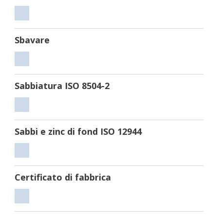
Tagliare
Sbavare
Sbavare
Sabbiatura ISO 8504-2
Sabbiatura
ISO
Sabbi e zinc di fond ISO 12944
8504-
2
Sabbi
e
Certificato di fabbrica
zinc
di
Certificato
fond
di