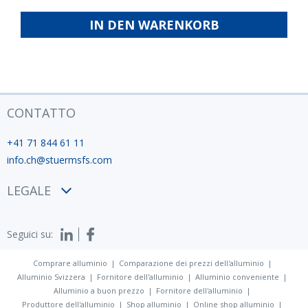
ISO
fabbrica
IN DEN WARENKORB
12944
CONTATTO
+41 71 844 61 11
info.ch@stuermsfs.com
LEGALE
Condizioni
Seguici su:
Privacy policy
Impronta
Comprare alluminio
Comparazione dei prezzi dell'alluminio
Alluminio Svizzera
Fornitore dell'alluminio
Alluminio conveniente
Alluminio a buon prezzo
Fornitore dell'alluminio
Produttore dell'alluminio
Shop alluminio
Online shop alluminio