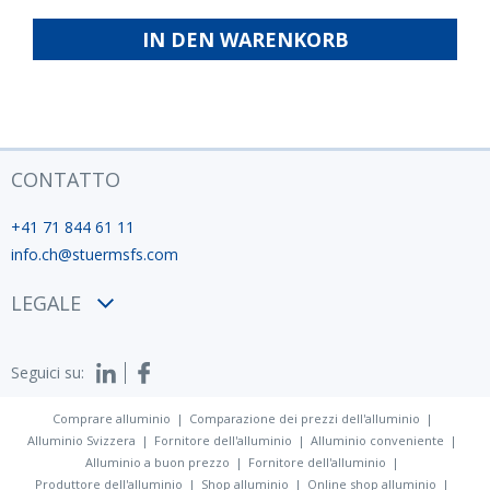
ISO
fabbrica
IN DEN WARENKORB
12944
CONTATTO
+41 71 844 61 11
info.ch@stuermsfs.com
LEGALE
Condizioni
Seguici su:
Privacy policy
Impronta
Comprare alluminio
Comparazione dei prezzi dell'alluminio
Alluminio Svizzera
Fornitore dell'alluminio
Alluminio conveniente
Alluminio a buon prezzo
Fornitore dell'alluminio
Produttore dell'alluminio
Shop alluminio
Online shop alluminio