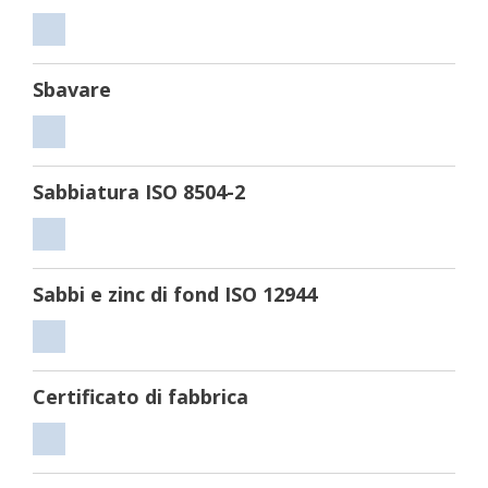
Tagliare
Sbavare
Sbavare
Sabbiatura ISO 8504-2
Sabbiatura
ISO
Sabbi e zinc di fond ISO 12944
8504-
2
Sabbi
e
Certificato di fabbrica
zinc
di
Certificato
fond
di