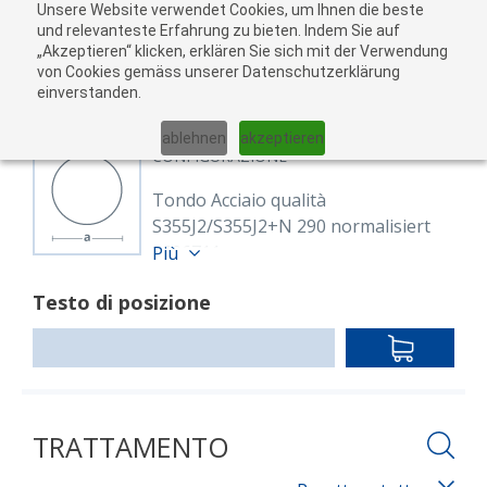
Unsere Website verwendet Cookies, um Ihnen die beste
Al
und relevanteste Erfahrung zu bieten. Indem Sie auf
„Akzeptieren“ klicken, erklären Sie sich mit der Verwendung
carr
von Cookies gemäss unserer Datenschutzerklärung
05
einverstanden.
01
02
03
04
ablehnen
akzeptieren
CONFIGURAZIONE
Tondo Acciaio qualità
S355J2/S355J2+N 290 normalisiert
8606711
Più
Rund 290 mm S355J2+N
Testo di posizione
EN 10025-2, EN 10060
warmgewalzt, normalisiert
IN
Lunghezza: 6,000.00 mm
DEN
WARENKO
TRATTAMENTO