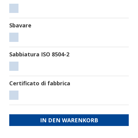
Tagliare
Sbavare
Sbavare
Sabbiatura ISO 8504-2
Sabbiatura
ISO
Certificato di fabbrica
8504-
2
Certificato
di
fabbrica
IN DEN WARENKORB