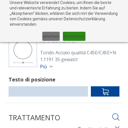
Unsere Website verwendet Cookies, um Ihnen die beste
Al
und relevanteste Erfahrung zu bieten. Indem Sie auf
„Akzeptieren“ klicken, erklären Sie sich mit der Verwendung
carr
von Cookies gemäss unserer Datenschutzerklärung
05
einverstanden.
01
02
03
04
ablehnen
akzeptieren
CONFIGURAZIONE
Tondo Acciaio qualità C45E/C45E+N
1.1191 35 gewalzt
8430304
Più
Rund 35 mm C45E/C45R
Testo di posizione
(1.1191/1.1201)
EN ISO 683-1, EN 10060
IN
warmgewalzt
DEN
Lunghezza: 6,000.00 mm
WARENKO
TRATTAMENTO