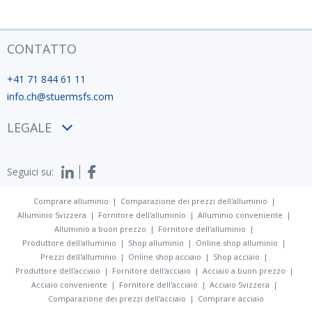
CONTATTO
+41 71 844 61 11
info.ch@stuermsfs.com
LEGALE
Condizioni
Seguici su:
Privacy policy
Impronta
Comprare alluminio
Comparazione dei prezzi dell'alluminio
Alluminio Svizzera
Fornitore dell'alluminio
Alluminio conveniente
Alluminio a buon prezzo
Fornitore dell'alluminio
Produttore dell'alluminio
Shop alluminio
Online shop alluminio
Prezzi dell'alluminio
Online shop acciaio
Shop acciaio
Produttore dell'acciaio
Fornitore dell'acciaio
Acciaio a buon prezzo
Acciaio conveniente
Fornitore dell'acciaio
Acciaio Svizzera
Comparazione dei prezzi dell'acciaio
Comprare acciaio