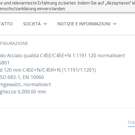
und relevanteste Erfahrung zu bieten. Indem Sie auf „Akzeptieren“ kli
enschutzerklärung einverstanden.
TATTO
SOCIETÀ
NOTIZIE E INFORMAZIONI
FIGURAZIONE
do Acciaio qualità C45E/C45E+N 1.1191 120 normalisiert
5801
d 120 mm C45E+N/C45R+N (1.1191/1.1201)
ISO 683-1, EN 10060
mgewalzt, normalisiert
ghezza: 6,000.00 mm