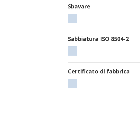
Sbavare
Sbavare
Sabbiatura ISO 8504-2
Sabbiatura
ISO
8504-
Certificato di fabbrica
2
Certificato
di
fabbrica