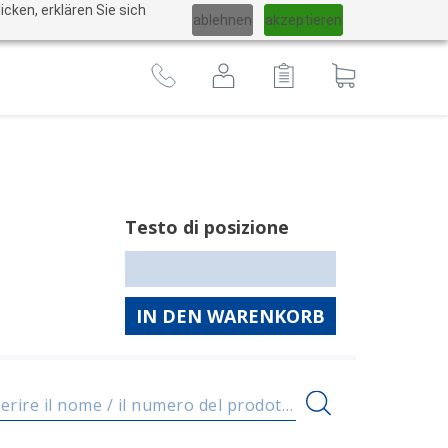
Cambiare
cken, erklären Sie sich
ablehnen
akzeptieren
lingua
Al
carrello
Testo di posizione
IN DEN WARENKORB
Inserire il nome / il numero del prodotto