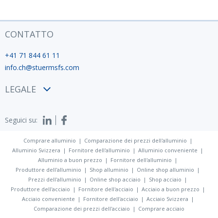
CONTATTO
+41 71 844 61 11
info.ch@stuermsfs.com
LEGALE
Condizioni
Seguici su:
Privacy policy
Impronta
Comprare alluminio
Comparazione dei prezzi dell'alluminio
Alluminio Svizzera
Fornitore dell'alluminio
Alluminio conveniente
Alluminio a buon prezzo
Fornitore dell'alluminio
Produttore dell'alluminio
Shop alluminio
Online shop alluminio
Prezzi dell'alluminio
Online shop acciaio
Shop acciaio
Produttore dell'acciaio
Fornitore dell'acciaio
Acciaio a buon prezzo
Acciaio conveniente
Fornitore dell'acciaio
Acciaio Svizzera
Comparazione dei prezzi dell'acciaio
Comprare acciaio