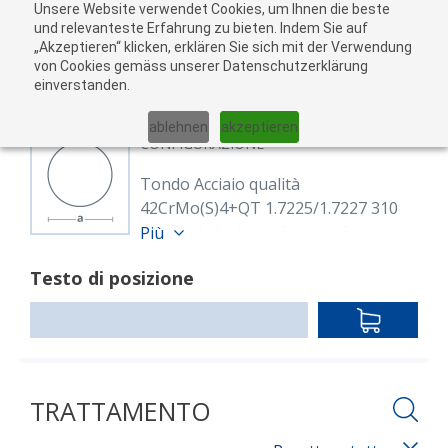
Unsere Website verwendet Cookies, um Ihnen die beste
Al
und relevanteste Erfahrung zu bieten. Indem Sie auf
„Akzeptieren“ klicken, erklären Sie sich mit der Verwendung
carr
von Cookies gemäss unserer Datenschutzerklärung
05
einverstanden.
01
02
03
04
ablehnen
akzeptieren
CONFIGURAZIONE
Tondo Acciaio qualità
42CrMo(S)4+QT 1.7225/1.7227 310
geschmiedet/gewalzt, vergütet
Più
8123026
Testo di posizione
Rund 310 mm 42CrMo(S)4+QT
(1.7225/1.7227)
IN
EN 10250-3, DIN 7527/6
DEN
geschmiedet, vergütet
WARENKO
oder
EN ISO 683-2, EN 10060
TRATTAMENTO
warmgewalzt, vergütet