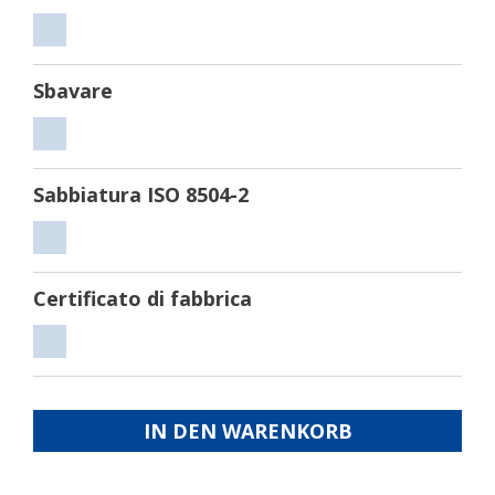
Tagliare
Sbavare
Sbavare
Sabbiatura ISO 8504-2
Sabbiatura
ISO
Certificato di fabbrica
8504-
2
Certificato
di
fabbrica
IN DEN WARENKORB