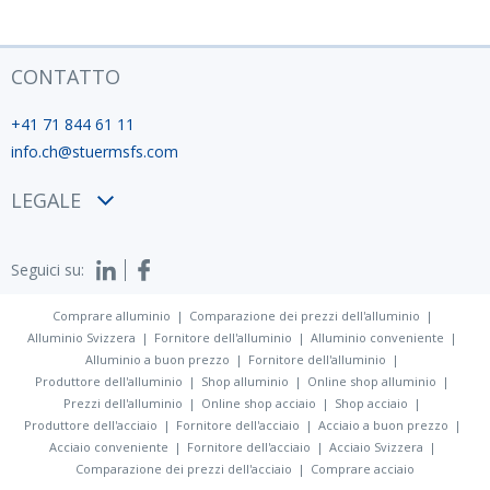
CONTATTO
+41 71 844 61 11
info.ch@stuermsfs.com
LEGALE
Condizioni
Seguici su:
Privacy policy
Impronta
Comprare alluminio
Comparazione dei prezzi dell'alluminio
Alluminio Svizzera
Fornitore dell'alluminio
Alluminio conveniente
Alluminio a buon prezzo
Fornitore dell'alluminio
Produttore dell'alluminio
Shop alluminio
Online shop alluminio
Prezzi dell'alluminio
Online shop acciaio
Shop acciaio
Produttore dell'acciaio
Fornitore dell'acciaio
Acciaio a buon prezzo
Acciaio conveniente
Fornitore dell'acciaio
Acciaio Svizzera
Comparazione dei prezzi dell'acciaio
Comprare acciaio