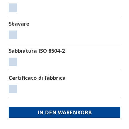
Tagliare
Sbavare
Sbavare
Sabbiatura ISO 8504-2
Sabbiatura
ISO
Certificato di fabbrica
8504-
2
Certificato
di
fabbrica
IN DEN WARENKORB