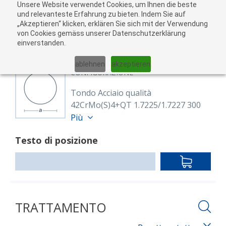
Unsere Website verwendet Cookies, um Ihnen die beste
Al
und relevanteste Erfahrung zu bieten. Indem Sie auf
„Akzeptieren“ klicken, erklären Sie sich mit der Verwendung
carr
von Cookies gemäss unserer Datenschutzerklärung
05
einverstanden.
01
02
03
04
ablehnen
akzeptieren
CONFIGURAZIONE
Tondo Acciaio qualità
42CrMo(S)4+QT 1.7225/1.7227 300
gewalzt, vergütet
Più
8123025
Testo di posizione
Rund 300 mm 42CrMoS4+QT
(1.7227)
IN
EN ISO 683-2, EN 10060
DEN
warmgewalzt, vergütet
WARENKO
Lunghezza: 6,000.00 mm
TRATTAMENTO