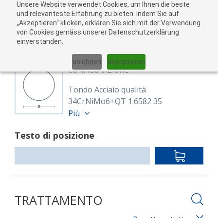
Unsere Website verwendet Cookies, um Ihnen die beste
Al
und relevanteste Erfahrung zu bieten. Indem Sie auf
„Akzeptieren“ klicken, erklären Sie sich mit der Verwendung
carr
von Cookies gemäss unserer Datenschutzerklärung
05
einverstanden.
01
02
03
04
ablehnen
akzeptieren
CONFIGURAZIONE
Tondo Acciaio qualità
34CrNiMo6+QT 1.6582 35
8113808
Più
Rund 35 mm 34CrNiMo6+QT (1.6582)
Testo di posizione
EN ISO 683-2, EN 10060
warmgewalzt, vergütet
IN
Länge: 6,000.00 mm
DEN
WARENKO
TRATTAMENTO