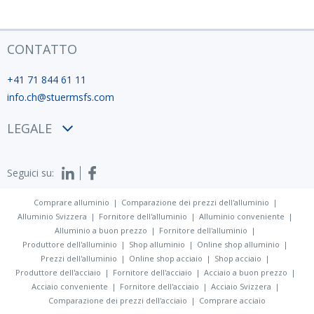
CONTATTO
+41 71 844 61 11
info.ch@stuermsfs.com
LEGALE
Condizioni
Seguici su:
Privacy policy
Impronta
Comprare alluminio
Comparazione dei prezzi dell'alluminio
Alluminio Svizzera
Fornitore dell'alluminio
Alluminio conveniente
Alluminio a buon prezzo
Fornitore dell'alluminio
Produttore dell'alluminio
Shop alluminio
Online shop alluminio
Prezzi dell'alluminio
Online shop acciaio
Shop acciaio
Produttore dell'acciaio
Fornitore dell'acciaio
Acciaio a buon prezzo
Acciaio conveniente
Fornitore dell'acciaio
Acciaio Svizzera
Comparazione dei prezzi dell'acciaio
Comprare acciaio