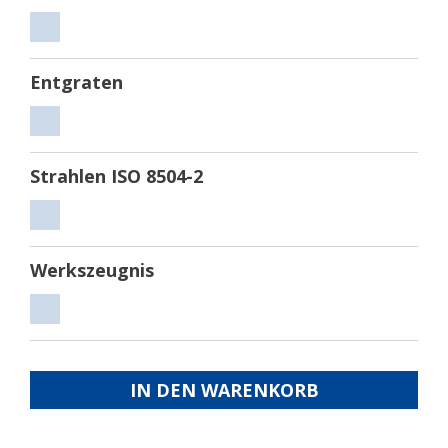
Sägen
Entgraten
Entgraten
Strahlen ISO 8504-2
Strahlen
ISO
Werkszeugnis
8504-
2
Werkszeugnis
IN DEN WARENKORB