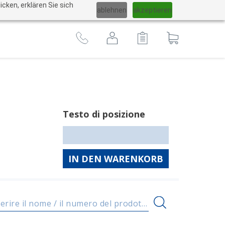
Cambiare
cken, erklären Sie sich
ablehnen
akzeptieren
lingua
Al
carrello
Testo di posizione
IN DEN WARENKORB
Inserire il nome / il numero del prodotto