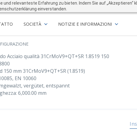
und relevanteste Erfahrung zu bieten. Indem Sie auf „Akzeptieren“ kli
enschutzerklärung einverstanden.
TATTO
SOCIETÀ
NOTIZIE E INFORMAZIONI
FIGURAZIONE
do Acciaio qualità 31CrMoV9+QT+SR 1.8519 150
8800
d 150 mm 31CrMoV9+QT+SR (1.8519)
10085, EN 10060
mgewalzt, vergütet, entspannt
ghezza: 6,000.00 mm