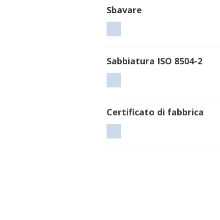
Sbavare
Sbavare
Sabbiatura ISO 8504-2
Sabbiatura
ISO
8504-
Certificato di fabbrica
2
Certificato
di
fabbrica