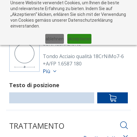
Unsere Website verwendet Cookies, um Ihnen die beste
Al
und relevanteste Erfahrung zu bieten. Indem Sie auf
„Akzeptieren“ klicken, erklären Sie sich mit der Verwendung
carr
von Cookies gemäss unserer Datenschutzerklärung
05
einverstanden.
01
02
03
04
ablehnen
akzeptieren
CONFIGURAZIONE
Tondo Acciaio qualità 18CrNiMo7-6
+A/FP 1.6587 180
8609619
Più
Rund 180 mm 18CrNiMo7-6+FP
Testo di posizione
(1.6587)
EN ISO 683-3, EN 10060
IN
warmgewalzt, geglüht +FP
DEN
Lunghezza: 6,000.00 mm
WARENKO
TRATTAMENTO