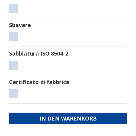
Tagliare
Sbavare
Sbavare
Sabbiatura ISO 8504-2
Sabbiatura
ISO
Certificato di fabbrica
8504-
2
Certificato
di
fabbrica
IN DEN WARENKORB