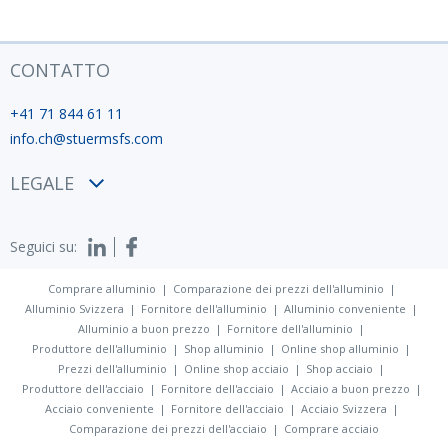
CONTATTO
+41 71 844 61 11
info.ch@stuermsfs.com
LEGALE
Condizioni
Seguici su:
Privacy policy
Impronta
Comprare alluminio
Comparazione dei prezzi dell'alluminio
Alluminio Svizzera
Fornitore dell'alluminio
Alluminio conveniente
Alluminio a buon prezzo
Fornitore dell'alluminio
Produttore dell'alluminio
Shop alluminio
Online shop alluminio
Prezzi dell'alluminio
Online shop acciaio
Shop acciaio
Produttore dell'acciaio
Fornitore dell'acciaio
Acciaio a buon prezzo
Acciaio conveniente
Fornitore dell'acciaio
Acciaio Svizzera
Comparazione dei prezzi dell'acciaio
Comprare acciaio