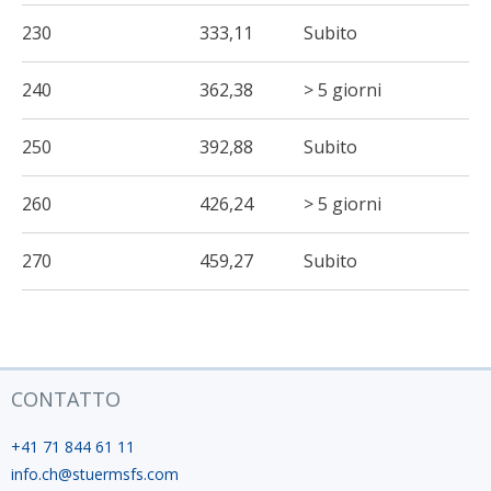
230
333,11
Subito
240
362,38
> 5 giorni
250
392,88
Subito
260
426,24
> 5 giorni
270
459,27
Subito
CONTATTO
+41 71 844 61 11
info.ch@stuermsfs.com