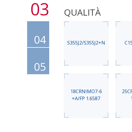
03
QUALITÀ
04
S355J2/S355J2+N
C15
05
18CRNIMO7-6
25C
+A/FP 1.6587