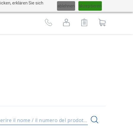
Cambiare
cken, erklären Sie sich
ablehnen
akzeptieren
lingua
Al
carrello
Inserire il nome / il numero del prodotto