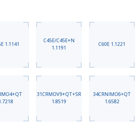
C45E/C45E+N
E 1.1141
C60E 1.1221
1.1191
RMO4+QT
31CRMOV9+QT+SR
34CRNIMO6+QT
1.7218
1.8519
1.6582