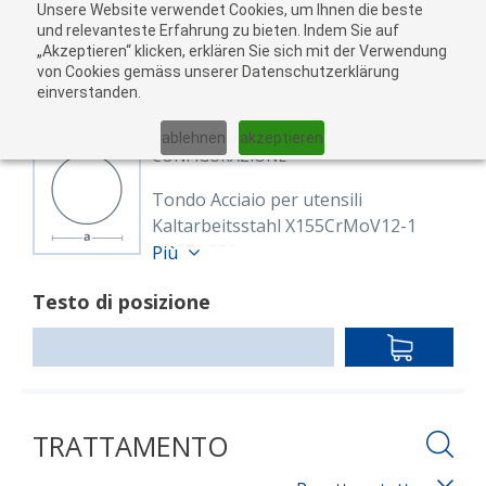
Unsere Website verwendet Cookies, um Ihnen die beste
Al
und relevanteste Erfahrung zu bieten. Indem Sie auf
„Akzeptieren“ klicken, erklären Sie sich mit der Verwendung
carr
von Cookies gemäss unserer Datenschutzerklärung
05
einverstanden.
01
02
03
04
ablehnen
akzeptieren
CONFIGURAZIONE
Tondo Acciaio per utensili
Kaltarbeitsstahl X155CrMoV12-1
1.2379 252
Più
8610860
Testo di posizione
Rund 252,0 mm X153CrMoV12
(1.2379)
IN
EN ISO 4957
DEN
geschmiedet, geglüht, überdreht
WARENKO
(Plustoleranz)
Lunghezza: 5,000.00 mm
TRATTAMENTO