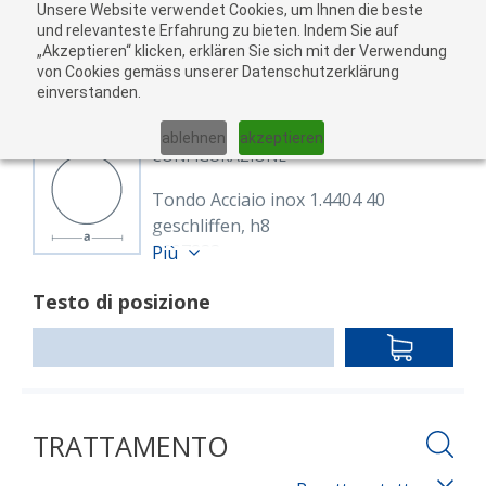
Unsere Website verwendet Cookies, um Ihnen die beste
Al
und relevanteste Erfahrung zu bieten. Indem Sie auf
„Akzeptieren“ klicken, erklären Sie sich mit der Verwendung
carr
von Cookies gemäss unserer Datenschutzerklärung
05
einverstanden.
01
02
03
04
ablehnen
akzeptieren
CONFIGURAZIONE
Tondo Acciaio inox 1.4404 40
geschliffen, h8
8607833
Più
Rund 40 mm 1.4404
Testo di posizione
EN 10088-3,EN 10278
geschliffen h8
IN
Lunghezza: 3,000.00 mm
DEN
WARENKO
TRATTAMENTO