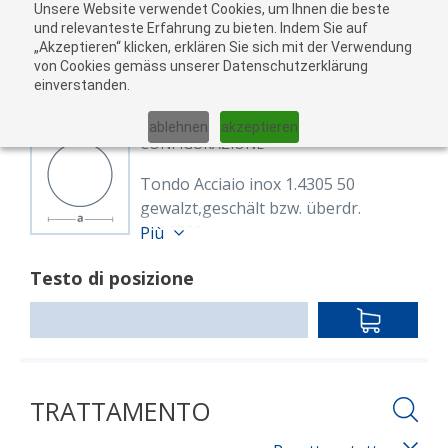
Unsere Website verwendet Cookies, um Ihnen die beste
Al
und relevanteste Erfahrung zu bieten. Indem Sie auf
„Akzeptieren“ klicken, erklären Sie sich mit der Verwendung
carr
von Cookies gemäss unserer Datenschutzerklärung
05
einverstanden.
01
02
03
04
ablehnen
akzeptieren
CONFIGURAZIONE
Tondo Acciaio inox 1.4305 50
gewalzt,geschält bzw. überdr.
8616589
Più
Rund 50 mm 1.4305
Testo di posizione
EN 10088-3,EN 10060
gewalzt,geschält bzw. überdreht
IN
Lunghezza: 6,000.00 mm
DEN
WARENKO
TRATTAMENTO