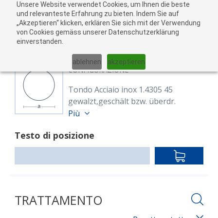
Unsere Website verwendet Cookies, um Ihnen die beste
Al
und relevanteste Erfahrung zu bieten. Indem Sie auf
„Akzeptieren“ klicken, erklären Sie sich mit der Verwendung
carr
von Cookies gemäss unserer Datenschutzerklärung
05
einverstanden.
01
02
03
04
ablehnen
akzeptieren
CONFIGURAZIONE
Tondo Acciaio inox 1.4305 45
gewalzt,geschält bzw. überdr.
8624118
Più
Rund 45 mm 1.4305
Testo di posizione
EN 10088-3,EN 10060
gewalzt,geschält bzw. überdreht
IN
Lunghezza: 6,000.00 mm
DEN
WARENKO
TRATTAMENTO