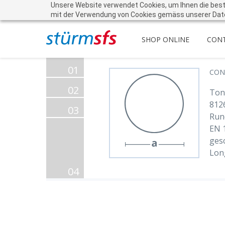
Unsere Website verwendet Cookies, um Ihnen die beste 
mit der Verwendung von Cookies gemäss unserer Dat
SHOP ONLINE
CON
01
CON
02
Tond
812
03
Run
EN 
gesc
Lon
04