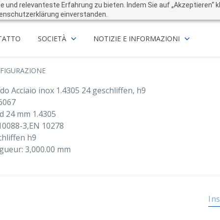
und relevanteste Erfahrung zu bieten. Indem Sie auf „Akzeptieren“ kli
enschutzerklärung einverstanden.
TATTO
SOCIETÀ
NOTIZIE E INFORMAZIONI
FIGURAZIONE
o Acciaio inox 1.4305 24 geschliffen, h9
6067
d 24 mm 1.4305
10088-3,EN 10278
hliffen h9
gueur: 3,000.00 mm