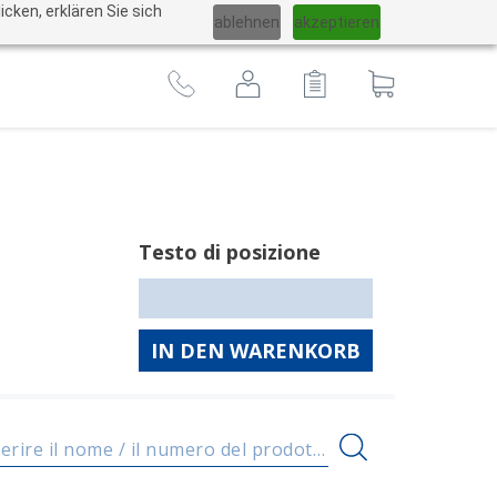
Cambiare
cken, erklären Sie sich
ablehnen
akzeptieren
lingua
Al
carrello
Testo di posizione
IN DEN WARENKORB
Inserire il nome / il numero del prodotto