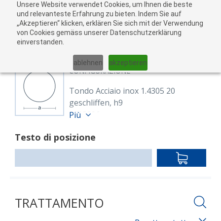
Unsere Website verwendet Cookies, um Ihnen die beste
Al
und relevanteste Erfahrung zu bieten. Indem Sie auf
„Akzeptieren“ klicken, erklären Sie sich mit der Verwendung
carr
von Cookies gemäss unserer Datenschutzerklärung
05
einverstanden.
01
02
03
04
ablehnen
akzeptieren
CONFIGURAZIONE
Tondo Acciaio inox 1.4305 20
geschliffen, h9
8113896
Più
Rund 20 mm 1.4305
Testo di posizione
EN 10088-3,EN 10278
geschliffen h9
IN
Lunghezza: 3,000.00 mm
DEN
WARENKO
TRATTAMENTO