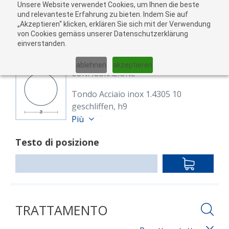
Unsere Website verwendet Cookies, um Ihnen die beste
Al
und relevanteste Erfahrung zu bieten. Indem Sie auf
„Akzeptieren“ klicken, erklären Sie sich mit der Verwendung
carr
von Cookies gemäss unserer Datenschutzerklärung
05
einverstanden.
01
02
03
04
ablehnen
akzeptieren
CONFIGURAZIONE
Tondo Acciaio inox 1.4305 10
geschliffen, h9
8113890
Più
Rund 10 mm 1.4305
Testo di posizione
EN 10088-3,EN 10278
geschliffen h9
IN
Lunghezza: 3,000.00 mm
DEN
WARENKO
TRATTAMENTO