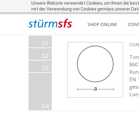
Unsere Website verwendet Cookies, um Ihnen die beste 
mit der Verwendung von Cookies gemäss unserer Dat
SHOP ONLINE
CON
01
CON
02
Tond
860
03
Run
EN 
gesc
Lun
04