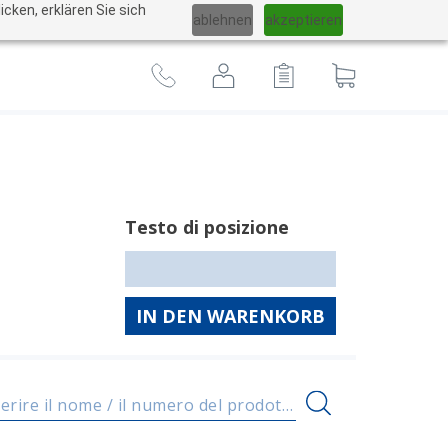
Cambiare
cken, erklären Sie sich
ablehnen
akzeptieren
lingua
Al
carrello
Testo di posizione
IN DEN WARENKORB
Inserire il nome / il numero del prodotto