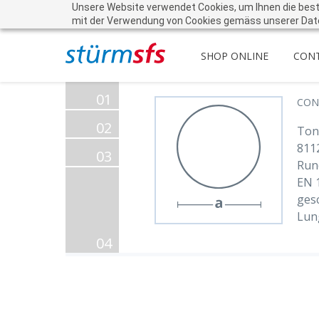
Unsere Website verwendet Cookies, um Ihnen die beste 
mit der Verwendung von Cookies gemäss unserer Dat
SHOP ONLINE
CON
01
CON
02
Tond
811
03
Run
EN 
gesc
Lun
04