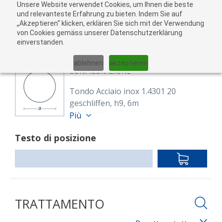
Unsere Website verwendet Cookies, um Ihnen die beste
Al
und relevanteste Erfahrung zu bieten. Indem Sie auf
„Akzeptieren“ klicken, erklären Sie sich mit der Verwendung
carr
von Cookies gemäss unserer Datenschutzerklärung
05
einverstanden.
01
02
03
04
ablehnen
akzeptieren
CONFIGURAZIONE
Tondo Acciaio inox 1.4301 20
geschliffen, h9, 6m
8112227
Più
Rund 20 mm 1.4301
Testo di posizione
EN 10088-3,EN 10278
geschliffen h9
IN
Lunghezza: 6,000.00 mm
DEN
WARENKO
TRATTAMENTO