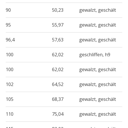
90
50,23
gewalzt, geschält
95
55,97
gewalzt, geschält
96,4
57,63
gewalzt, geschält
100
62,02
geschliffen, h9
100
62,02
gewalzt, geschält
102
64,52
gewalzt, geschält
105
68,37
gewalzt, geschält
110
75,04
gewalzt, geschält