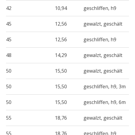
42
10,94
geschliffen, h9
45
12,56
gewalzt, geschält
45
12,56
geschliffen, h9
48
14,29
gewalzt, geschält
50
15,50
gewalzt, geschält
50
15,50
geschliffen, h9, 3m
50
15,50
geschliffen, h9, 6m
55
18,76
gewalzt, geschält
55
18,76
geschliffen, h9