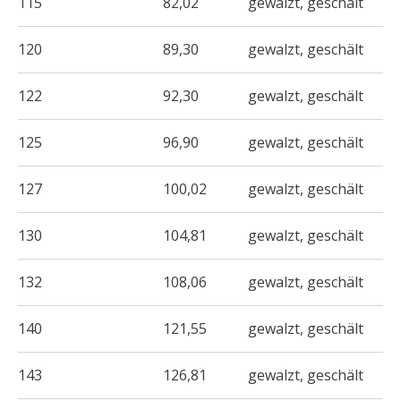
115
82,02
gewalzt, geschält
120
89,30
gewalzt, geschält
122
92,30
gewalzt, geschält
125
96,90
gewalzt, geschält
127
100,02
gewalzt, geschält
130
104,81
gewalzt, geschält
132
108,06
gewalzt, geschält
140
121,55
gewalzt, geschält
143
126,81
gewalzt, geschält