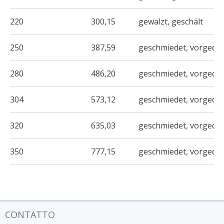
220
300,15
gewalzt, geschält
250
387,59
geschmiedet, vorgedr
280
486,20
geschmiedet, vorgedr
304
573,12
geschmiedet, vorgedr
320
635,03
geschmiedet, vorgedr
350
777,15
geschmiedet, vorgedr
CONTATTO