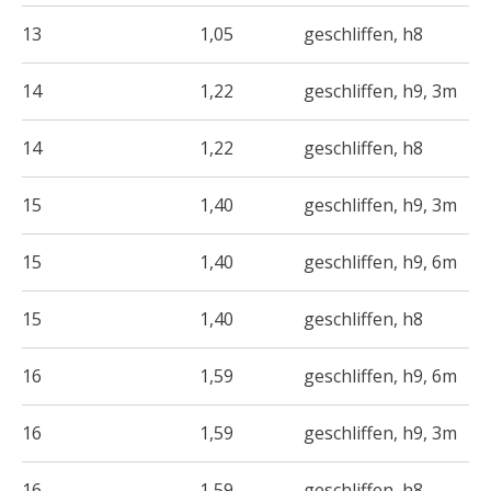
13
1,05
geschliffen, h8
14
1,22
geschliffen, h9, 3m
14
1,22
geschliffen, h8
15
1,40
geschliffen, h9, 3m
15
1,40
geschliffen, h9, 6m
15
1,40
geschliffen, h8
16
1,59
geschliffen, h9, 6m
16
1,59
geschliffen, h9, 3m
16
1,59
geschliffen, h8