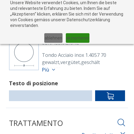
Unsere Website verwendet Cookies, um Ihnen die beste
Al
und relevanteste Erfahrung zu bieten. Indem Sie auf
„Akzeptieren“ klicken, erklären Sie sich mit der Verwendung
carr
von Cookies gemäss unserer Datenschutzerklärung
05
einverstanden.
01
02
03
04
ablehnen
akzeptieren
CONFIGURAZIONE
Tondo Acciaio inox 1.4057 70
gewalzt,vergütet,geschält
8613676
Più
Rund 70 mm 1.4057+QT
Testo di posizione
EN 10088-3,EN 10060
gewalzt,vergütet,geschält
IN
Lunghezza: 6,000.00 mm
DEN
WARENKO
TRATTAMENTO