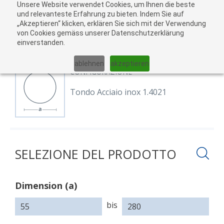
Unsere Website verwendet Cookies, um Ihnen die beste
Al
und relevanteste Erfahrung zu bieten. Indem Sie auf
„Akzeptieren“ klicken, erklären Sie sich mit der Verwendung
carr
von Cookies gemäss unserer Datenschutzerklärung
04
einverstanden.
01
02
03
05
ablehnen
akzeptieren
CONFIGURAZIONE
Tondo Acciaio inox 1.4021
SELEZIONE DEL PRODOTTO
Dimension (a)
Dimension
(a)
bis