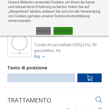
Unsere Website verwendet Cookies, um Ihnen die beste
Al
und relevanteste Erfahrung zu bieten. Indem Sie auf
„Akzeptieren“ klicken, erklären Sie sich mit der Verwendung
carr
von Cookies gemäss unserer Datenschutzerklärung
05
einverstanden.
01
02
03
04
ablehnen
akzeptieren
CONFIGURAZIONE
Tondo Acciai trafilati S355J2+SL 90
geschliffen, h6
8602804
Più
Rund 90 mm S355J2C+G
Testo di posizione
EN 10277
blank, geschliffen h6
IN
Lunghezza: 6,000.00 mm
DEN
WARENKO
TRATTAMENTO