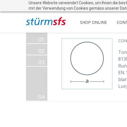
Unsere Website verwendet Cookies, um Ihnen die beste 
mit der Verwendung von Cookies gemäss unserer Dat
SHOP ONLINE
CON
01
CON
02
Tond
813
03
Run
EN 
blan
Lun
04