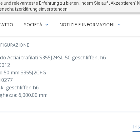
und relevanteste Erfahrung zu bieten. Indem Sie auf „Akzeptieren“ kli
enschutzerklärung einverstanden.
TATTO
SOCIETÀ
NOTIZIE E INFORMAZIONI
FIGURAZIONE
o Acciai trafilati S355J2+SL 50 geschliffen, h6
0012
d 50 mm S355J2C+G
10277
k, geschliffen h6
ghezza: 6,000.00 mm