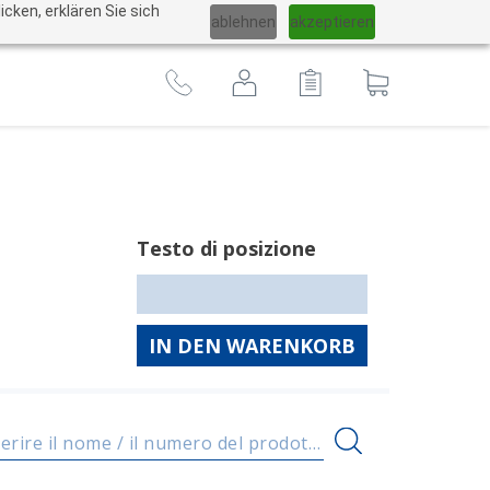
Cambiare
cken, erklären Sie sich
ablehnen
akzeptieren
lingua
Al
carrello
Testo di posizione
IN DEN WARENKORB
Inserire il nome / il numero del prodotto