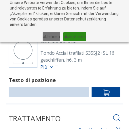
Unsere Website verwendet Cookies, um Ihnen die beste
Al
und relevanteste Erfahrung zu bieten. Indem Sie auf
„Akzeptieren“ klicken, erklären Sie sich mit der Verwendung
carr
von Cookies gemäss unserer Datenschutzerklärung
05
einverstanden.
01
02
03
04
ablehnen
akzeptieren
CONFIGURAZIONE
Tondo Acciai trafilati S355J2+SL 16
geschliffen, h6, 3 m
8603140
Più
Rund 16 mm S355J2C+G
Testo di posizione
EN 10277
blank, geschliffen h6
IN
Lunghezza: 3,000.00 mm
DEN
WARENKO
TRATTAMENTO