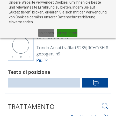
Unsere Website verwendet Cookies, um Ihnen die beste
Al
und relevanteste Erfahrung zu bieten. Indem Sie auf
„Akzeptieren“ klicken, erklären Sie sich mit der Verwendung
carr
von Cookies gemäss unserer Datenschutzerklärung
05
einverstanden.
01
02
03
04
ablehnen
akzeptieren
CONFIGURAZIONE
Tondo Acciai trafilati S235JRC+C/SH 8
gezogen, h9
8110815
Più
Rund 8 mm S235JRC+C
Testo di posizione
EN 10277
blank, gezogen h9
IN
Lunghezza: 6,000.00 mm
DEN
WARENKO
TRATTAMENTO