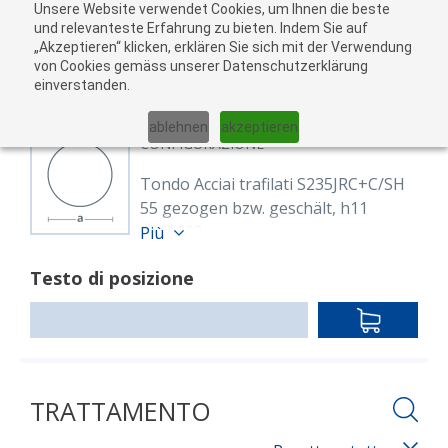
Unsere Website verwendet Cookies, um Ihnen die beste
Al
und relevanteste Erfahrung zu bieten. Indem Sie auf
„Akzeptieren“ klicken, erklären Sie sich mit der Verwendung
carr
von Cookies gemäss unserer Datenschutzerklärung
05
einverstanden.
01
02
03
04
ablehnen
akzeptieren
CONFIGURAZIONE
Tondo Acciai trafilati S235JRC+C/SH
55 gezogen bzw. geschält, h11
8118883
Più
Rund 55 mm S235JRC+C/SH
Testo di posizione
EN 10277
blank, gezogen h9 oder geschält
IN
h9/h11
DEN
Lunghezza: 6,000.00 mm
WARENKO
TRATTAMENTO