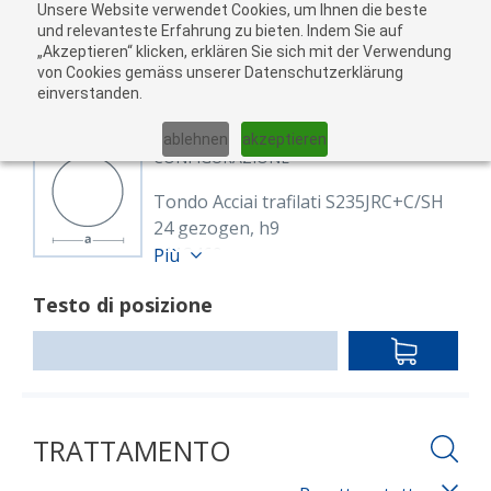
Unsere Website verwendet Cookies, um Ihnen die beste
Al
und relevanteste Erfahrung zu bieten. Indem Sie auf
„Akzeptieren“ klicken, erklären Sie sich mit der Verwendung
carr
von Cookies gemäss unserer Datenschutzerklärung
05
einverstanden.
01
02
03
04
ablehnen
akzeptieren
CONFIGURAZIONE
Tondo Acciai trafilati S235JRC+C/SH
24 gezogen, h9
8118469
Più
Rund 24 mm S235JRC+C
Testo di posizione
EN 10277
blank, gezogen h9
IN
Lunghezza: 6,000.00 mm
DEN
WARENKO
TRATTAMENTO