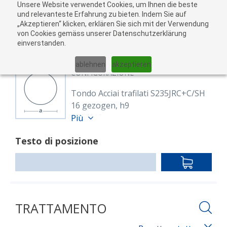
Unsere Website verwendet Cookies, um Ihnen die beste
Al
und relevanteste Erfahrung zu bieten. Indem Sie auf
„Akzeptieren“ klicken, erklären Sie sich mit der Verwendung
carr
von Cookies gemäss unserer Datenschutzerklärung
05
einverstanden.
01
02
03
04
ablehnen
akzeptieren
CONFIGURAZIONE
Tondo Acciai trafilati S235JRC+C/SH
16 gezogen, h9
8114210
Più
Rund 16 mm S235JRC+C
Testo di posizione
EN 10277
blank, gezogen h9
IN
Lunghezza: 6,000.00 mm
DEN
WARENKO
TRATTAMENTO