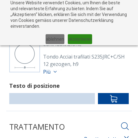
Unsere Website verwendet Cookies, um Ihnen die beste
Al
und relevanteste Erfahrung zu bieten. Indem Sie auf
„Akzeptieren“ klicken, erklären Sie sich mit der Verwendung
carr
von Cookies gemäss unserer Datenschutzerklärung
05
einverstanden.
01
02
03
04
ablehnen
akzeptieren
CONFIGURAZIONE
Tondo Acciai trafilati S235JRC+C/SH
12 gezogen, h9
8114208
Più
Rund 12 mm S235JRC+C
Testo di posizione
EN 10277
blank, gezogen h9
IN
Lunghezza: 6,000.00 mm
DEN
WARENKO
TRATTAMENTO