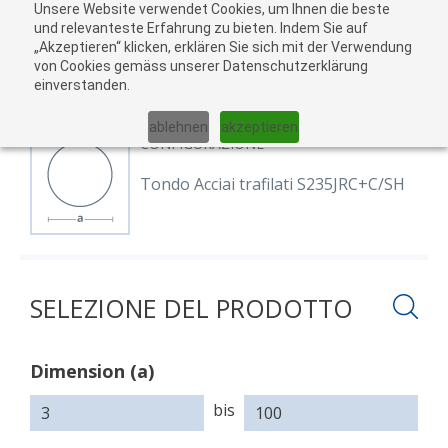
Unsere Website verwendet Cookies, um Ihnen die beste
Al
und relevanteste Erfahrung zu bieten. Indem Sie auf
„Akzeptieren“ klicken, erklären Sie sich mit der Verwendung
carr
von Cookies gemäss unserer Datenschutzerklärung
04
einverstanden.
01
02
03
05
ablehnen
akzeptieren
CONFIGURAZIONE
Tondo Acciai trafilati S235JRC+C/SH
SELEZIONE DEL PRODOTTO
Dimension (a)
Dimension
(a)
bis