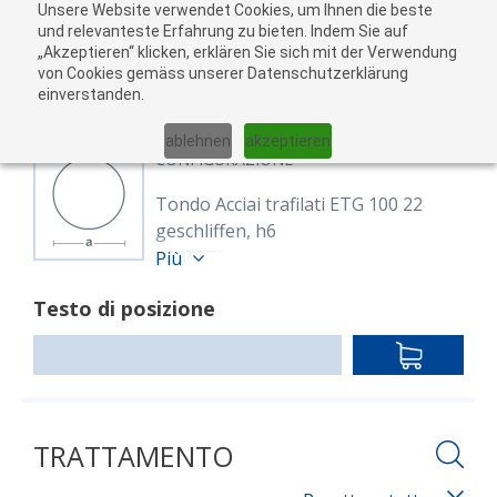
Unsere Website verwendet Cookies, um Ihnen die beste
Al
und relevanteste Erfahrung zu bieten. Indem Sie auf
„Akzeptieren“ klicken, erklären Sie sich mit der Verwendung
carr
von Cookies gemäss unserer Datenschutzerklärung
05
einverstanden.
01
02
03
04
ablehnen
akzeptieren
CONFIGURAZIONE
Tondo Acciai trafilati ETG 100 22
geschliffen, h6
8607570
Più
Rund 22 mm ETG100
Testo di posizione
blank, geschliffen h6
Lunghezza: 3,000.00 mm
IN
DEN
WARENKO
TRATTAMENTO