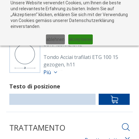
Unsere Website verwendet Cookies, um Ihnen die beste
Al
und relevanteste Erfahrung zu bieten. Indem Sie auf
„Akzeptieren“ klicken, erklären Sie sich mit der Verwendung
carr
von Cookies gemäss unserer Datenschutzerklärung
05
einverstanden.
01
02
03
04
ablehnen
akzeptieren
CONFIGURAZIONE
Tondo Acciai trafilati ETG 100 15
gezogen, h11
8123115
Più
Rund 15 mm ETG100
Testo di posizione
blank, gezogen h11
Lunghezza: 3,000.00 mm
IN
DEN
WARENKO
TRATTAMENTO