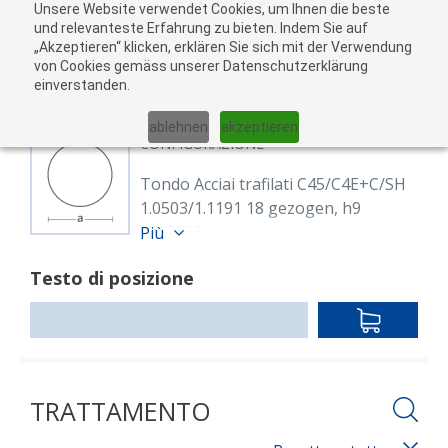
Unsere Website verwendet Cookies, um Ihnen die beste
Al
und relevanteste Erfahrung zu bieten. Indem Sie auf
„Akzeptieren“ klicken, erklären Sie sich mit der Verwendung
carr
von Cookies gemäss unserer Datenschutzerklärung
05
einverstanden.
01
02
03
04
ablehnen
akzeptieren
CONFIGURAZIONE
Tondo Acciai trafilati C45/C4E+C/SH
1.0503/1.1191 18 gezogen, h9
8112598
Più
Rund 18 mm, C45E+C (1.1191)
Testo di posizione
EN 10277
blank, gezogen h9
IN
Lunghezza: 6,000.00 mm
DEN
WARENKO
TRATTAMENTO