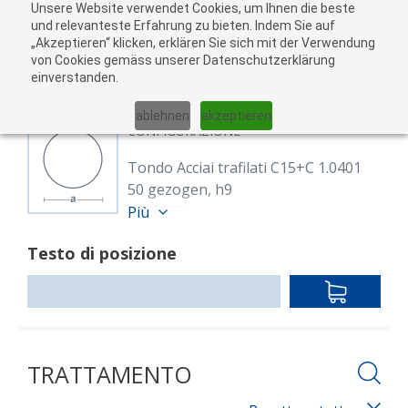
Unsere Website verwendet Cookies, um Ihnen die beste
Al
und relevanteste Erfahrung zu bieten. Indem Sie auf
„Akzeptieren“ klicken, erklären Sie sich mit der Verwendung
carr
von Cookies gemäss unserer Datenschutzerklärung
05
einverstanden.
01
02
03
04
ablehnen
akzeptieren
CONFIGURAZIONE
Tondo Acciai trafilati C15+C 1.0401
50 gezogen, h9
8608082
Più
Rund 50 mm C15E+C (1.1141)
Testo di posizione
EN 10277
blank, gezogen h9
IN
Lunghezza: 6,000.00 mm
DEN
WARENKO
TRATTAMENTO